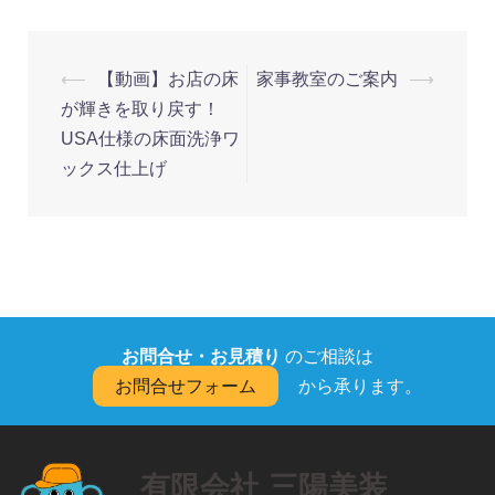
投
⟵
【動画】お店の床
家事教室のご案内
⟶
稿
が輝きを取り戻す！
ナ
USA仕様の床面洗浄ワ
ックス仕上げ
ビ
ゲ
ー
シ
ョ
ン
お問合せ・お見積り
のご相談は
お問合せフォーム
から承ります。
有限会社 三陽美装