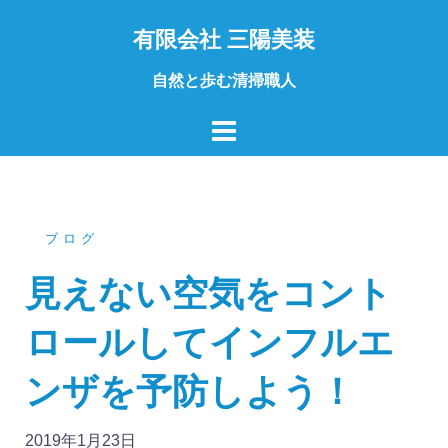
コ
有限会社 三陽美装
ン
テ
自然と歩む清掃職人
ン
ツ
へ
ス
キ
ッ
ブログ
プ
見えない空気をコント
ロールしてインフルエ
ンザを予防しよう！
2019年1月23日