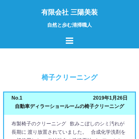
コ
有限会社 三陽美装
ン
テ
自然と歩む清掃職人
ン
ツ
へ
ス
キ
ッ
椅子クリーニング
プ
No.1
2019年1月26日
自動車ディラーショールームの椅子クリーニング
布製椅子のクリーニング 飲みこぼしのシミ汚れが
長期に 渡り放置されていました。 合成化学洗剤を