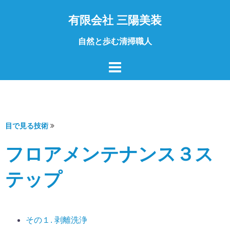
コ
有限会社 三陽美装
ン
テ
自然と歩む清掃職人
ン
ツ
へ
ス
キ
ッ
目で見る技術
プ
フロアメンテナンス３ス
テップ
その１. 剥離洗浄