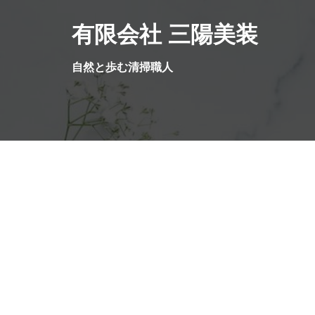
コ
有限会社 三陽美装
ン
テ
ン
自然と歩む清掃職人
ツ
へ
ス
キ
ッ
プ