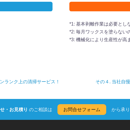
*1: 基本剥離作業は必要と
*2: 毎月ワックスを塗らな
*3: 機械化により生産性が
ワンランク上の清掃サービス！
その４. 当社
せ・お見積り
のご相談は
お問合せフォーム
から承り