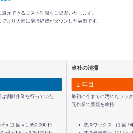
に還元できるコスト削減をご提案いたします。
までより大幅に清掃経費がダウンした実例です。
当社の清掃
1 年目
 回は剥離作業を行っていた
最初に今までに汚れたワックス
元作業で美観を維持
2
m
x 11 回 = 1,650,000 円
洗浄ワックス （1 回 / 年） 
2
0 m
x 1 回 = 375,000 円
洗浄光沢復元（11 回 / 年）