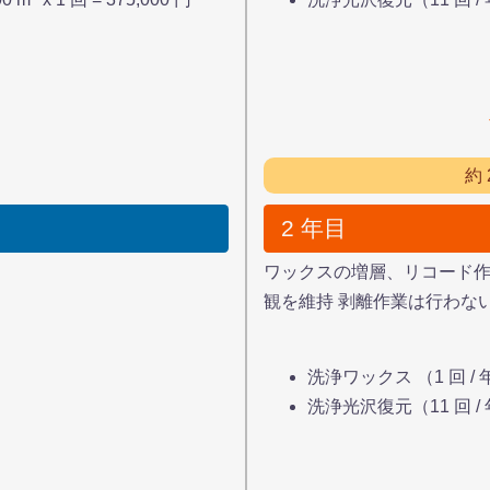
円
約
2 年目
ワックスの増層、リコード作業
観を維持 剥離作業は行わな
洗浄ワックス （1 回 / 年） 
洗浄光沢復元（11 回 / 年）