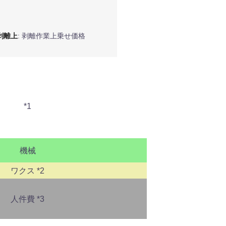
剥離上
: 剥離作業上乗せ価格
*1
機械
ワクス *2
人件費 *3