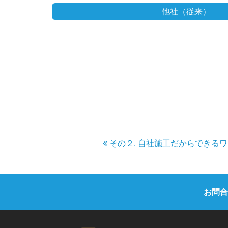
他社（従来）
その２. 自社施工だからできる
お問合