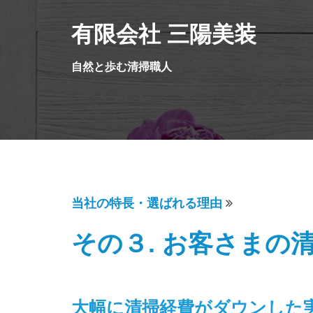
コ
有限会社 三陽美装
ン
テ
ン
自然と歩む清掃職人
ツ
へ
ス
キ
ッ
プ
当社の特長・選ばれる理由
その３. お客さまの
大幅に清掃経費がダウンした