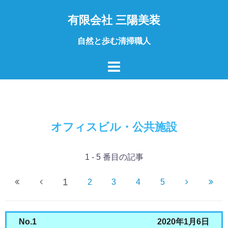
コ
有限会社 三陽美装
ン
テ
自然と歩む清掃職人
ン
ツ
へ
ス
キ
ッ
オフィスビル・公共施設
プ
1 - 5 番目の記事
1
2
3
4
5
No.1
2020年1月6日