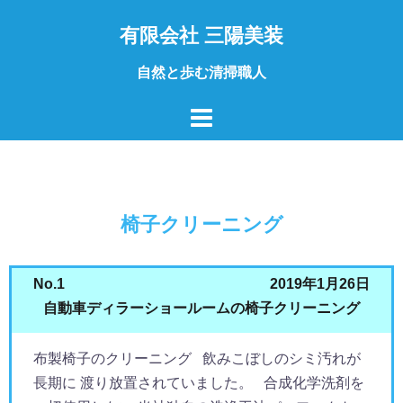
コ
有限会社 三陽美装
ン
テ
自然と歩む清掃職人
ン
ツ
へ
ス
キ
ッ
椅子クリーニング
プ
No.1
2019年1月26日
自動車ディラーショールームの椅子クリーニング
布製椅子のクリーニング 飲みこぼしのシミ汚れが
長期に 渡り放置されていました。 合成化学洗剤を