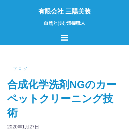
コ
有限会社 三陽美装
ン
テ
自然と歩む清掃職人
ン
ツ
へ
ス
キ
ッ
ブログ
プ
合成化学洗剤NGのカー
ペットクリーニング技
術
2020年1月27日