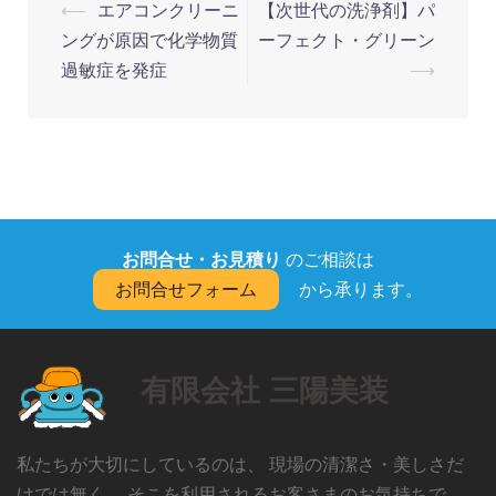
投
⟵
エアコンクリーニ
【次世代の洗浄剤】パ
稿
ングが原因で化学物質
ーフェクト・グリーン
ナ
過敏症を発症
⟶
ビ
ゲ
ー
シ
ョ
お問合せ・お見積り
のご相談は
ン
お問合せフォーム
から承ります。
有限会社 三陽美装
私たちが大切にしているのは、 現場の清潔さ・美しさだ
けでは無く、 そこを利用されるお客さまのお気持ちで