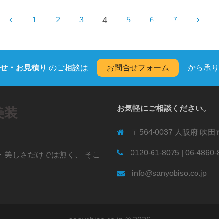
4
1
2
3
5
6
7
せ・お見積り
のご相談は
お問合せフォーム
から承り
お気軽にご相談ください。
美装
〒564-0037 大阪府 吹田
0120-61-8075 | 06-4860-
・美しさだけでは無く、 そこ
info@sanyobiso.co.jp