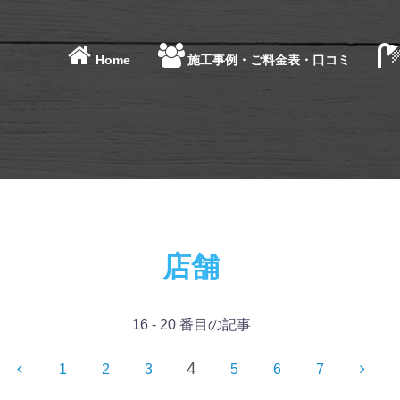
Home
施工事例・ご料金表・口コミ
店舗
16 - 20 番目の記事
4
1
2
3
5
6
7