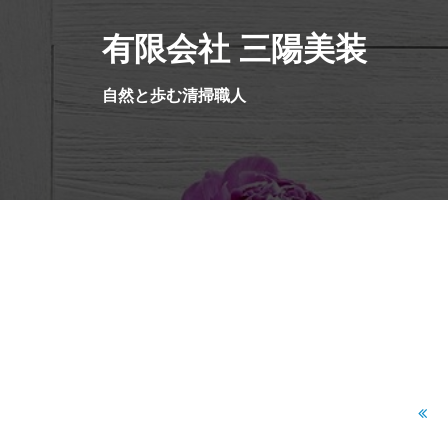
コ
有限会社 三陽美装
ン
テ
ン
自然と歩む清掃職人
ツ
へ
ス
キ
ッ
プ